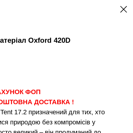
атеріал Oxford 420D
РАХУНОК ФОП
КОШТОВНА ДОСТАВКА !
Tent 17.2 призначений для тих, хто
ся природою без компромісів у
осто великий – він продуманий до