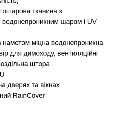
ність)
атошарова тканина з
, водонепроникним шаром і UV-
 з наметом міцна водонепроникна
вір для димоходу, вентиляційні
роздільна штора
PU
на дверях та вікнах
сний RainCover