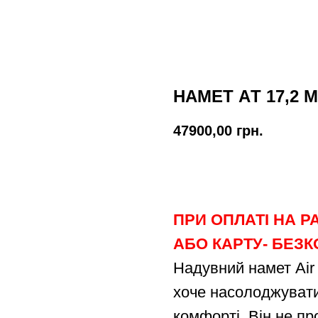
НАМЕТ AТ 17,2 М
47900,00
грн.
Купити
ПРИ ОПЛАТІ НА 
АБО КАРТУ- БЕЗ
Надувний намет Air 
хоче насолоджувати
комфорті. Він не пр