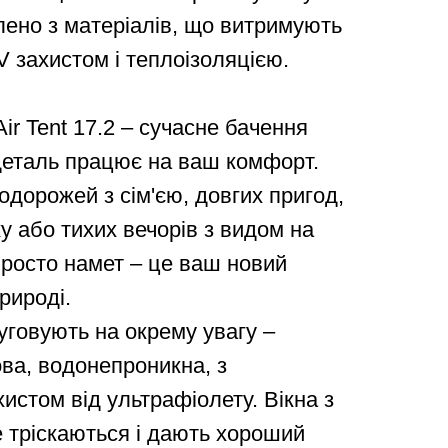
лено з матеріалів, що витримують
V захистом і теплоізоляцією.
ir Tent 17.2 – сучасне бачення
 деталь працює на ваш комфорт.
одорожей з сім'єю, довгих пригод,
у або тихих вечорів з видом на
просто намет – це ваш новий
рироді.
уговують на окрему увагу –
ва, водонепроникна, з
хистом від ультрафіолету. Вікна з
е тріскаються і дають хороший