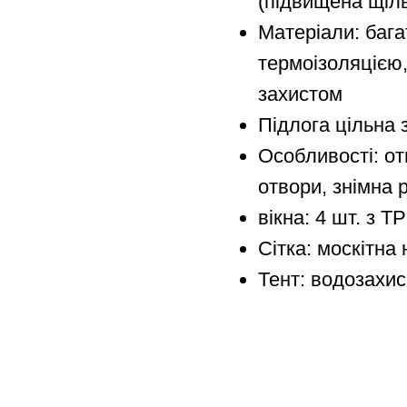
(підвищена щіль
Матеріали: баг
термоізоляцією
захистом
Підлога цільна
Особливості: от
отвори, знімна 
вікна: 4 шт. з T
Сітка: москітна 
Тент: водозахи