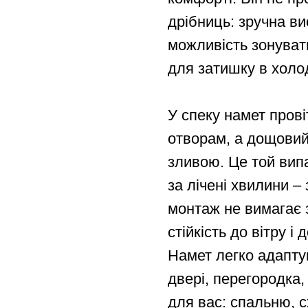
дрібниць: зручна ви
можливість зонувати
для затишку в холо
У спеку намет пров
отворам, а дощовий 
зливою. Це той вип
за лічені хвилини –
монтаж не вимагає 
стійкість до вітру і 
Намет легко адаптув
двері, перегородка
для вас: спальню, с