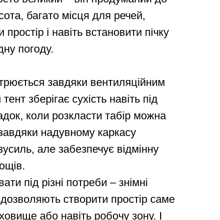
сота, багато місця для речей,
 простір і навіть встановити пічку
дну погоду.
ітрюється завдяки вентиляційним
тент зберігає сухість навіть під
адок, коли розкласти табір можна
 завдяки надувному каркасу
зусиль, але забезпечує відмінну
дощів.
ати під різні потреби – знімні
, дозволяють створити простір саме
ховище або навіть робочу зону. І