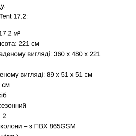
у.
Tent 17.2:
17.2 м²
сота: 221 см
аденому вигляді: 360 х 480 х 221
еному вигляді: 89 х 51 х 51 см
5 см
сіб
сезонний
: 2
і колони – з ПВХ 865GSM