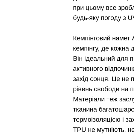
при цьому все зроб
будь-яку погоду з U
Кемпінговий намет A
кемпінгу, де кожна
Він ідеальний для п
активного відпочинк
захід сонця. Це не 
рівень свободи на п
Матеріали теж засл
тканина багатошаро
термоізоляцією і за
TPU не мутніють, н